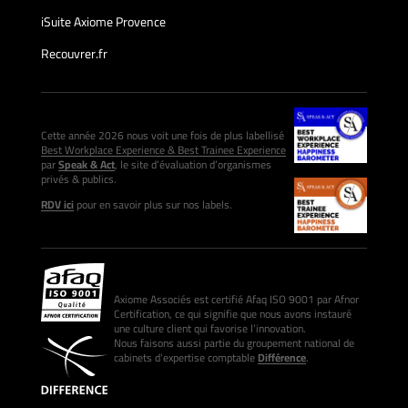
iSuite Axiome Provence
Recouvrer.fr
Cette année 2026 nous voit une fois de plus labellisé
Best Workplace Experience & Best Trainee Experience
par
Speak & Act
, le site d’évaluation d’organismes
privés & publics.
RDV ici
pour en savoir plus sur nos labels.
Axiome Associés est certifié Afaq ISO 9001 par Afnor
Certification, ce qui signifie que nous avons instauré
une culture client qui favorise l’innovation.
Nous faisons aussi partie du groupement national de
cabinets d’expertise comptable
Différence
.