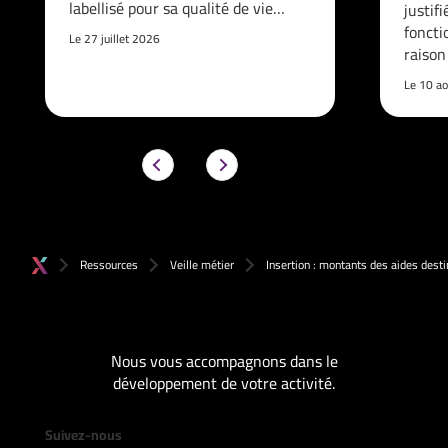
labellisé pour sa qualité de vie…
justif
foncti
Le 27 juillet 2026
raison
Le 10 a
Ressources
Veille métier
Insertion : montants des aides dest
Nous vous accompagnons dans le
développement de votre activité.
Suivez-nous