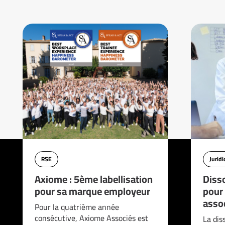
RSE
Jurid
Axiome : 5ème labellisation
Disso
pour sa marque employeur
pour
asso
Pour la quatrième année
consécutive, Axiome Associés est
La dis