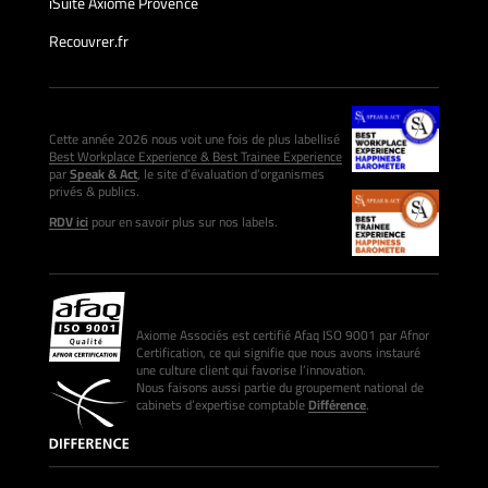
iSuite Axiome Provence
Recouvrer.fr
Cette année 2026 nous voit une fois de plus labellisé
Best Workplace Experience & Best Trainee Experience
par
Speak & Act
, le site d’évaluation d’organismes
privés & publics.
RDV ici
pour en savoir plus sur nos labels.
Axiome Associés est certifié Afaq ISO 9001 par Afnor
Certification, ce qui signifie que nous avons instauré
une culture client qui favorise l’innovation.
Nous faisons aussi partie du groupement national de
cabinets d’expertise comptable
Différence
.