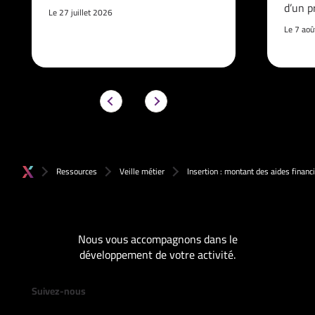
d’un p
Le 27 juillet 2026
Le 7 ao
Ressources
Veille métier
Insertion : montant des aides finan
Nous vous accompagnons dans le
développement de votre activité.
Suivez-nous