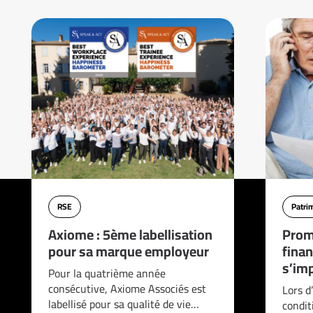
RSE
Patri
Axiome : 5ème labellisation
Prom
pour sa marque employeur
finan
s’imp
Pour la quatrième année
consécutive, Axiome Associés est
Lors d
labellisé pour sa qualité de vie…
condit