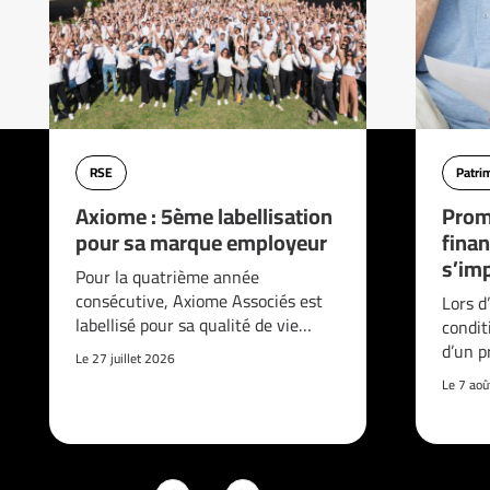
RSE
Patri
Axiome : 5ème labellisation
Prom
pour sa marque employeur
finan
s’imp
Pour la quatrième année
consécutive, Axiome Associés est
Lors d
labellisé pour sa qualité de vie…
condit
d’un p
Le 27 juillet 2026
Le 7 ao