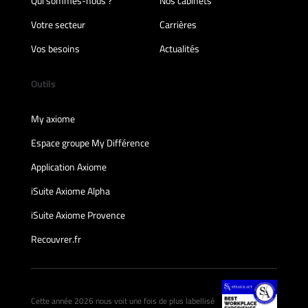
Qui sommes-nous ?
Nos cabinets
Votre secteur
Carrières
Vos besoins
Actualités
Outils
My axiome
Espace groupe My Différence
Application Axiome
iSuite Axiome Alpha
iSuite Axiome Provence
Recouvrer.fr
Cette année 2026 nous voit une fois de plus labellisé