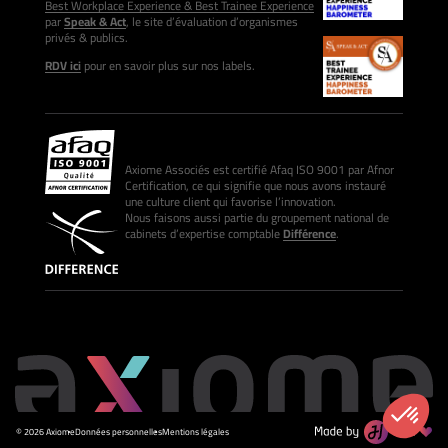
Best Workplace Experience & Best Trainee Experience
par
Speak & Act
, le site d’évaluation d’organismes
privés & publics.
RDV ici
pour en savoir plus sur nos labels.
Axiome Associés est certifié Afaq ISO 9001 par Afnor
Certification, ce qui signifie que nous avons instauré
une culture client qui favorise l’innovation.
Nous faisons aussi partie du groupement national de
cabinets d’expertise comptable
Différence
.
© 2026 Axiome
Données personnelles
Mentions légales