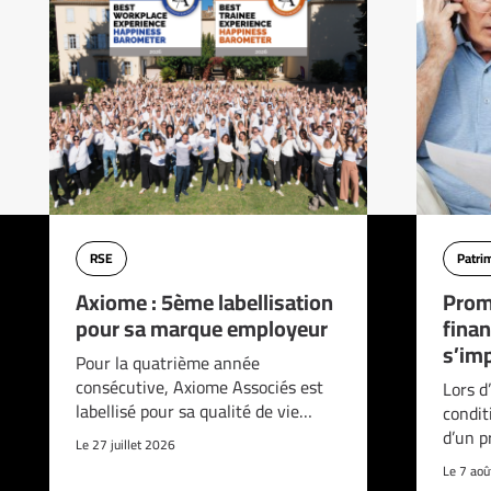
RSE
Patri
Axiome : 5ème labellisation
Prom
pour sa marque employeur
finan
s’imp
Pour la quatrième année
consécutive, Axiome Associés est
Lors d
labellisé pour sa qualité de vie…
condit
d’un p
Le 27 juillet 2026
Le 7 ao