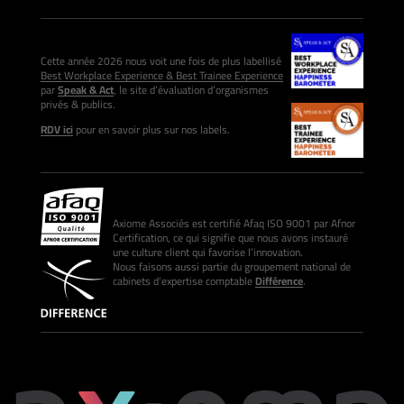
Cette année 2026 nous voit une fois de plus labellisé
Best Workplace Experience & Best Trainee Experience
par
Speak & Act
, le site d’évaluation d’organismes
privés & publics.
RDV ici
pour en savoir plus sur nos labels.
Axiome Associés est certifié Afaq ISO 9001 par Afnor
Certification, ce qui signifie que nous avons instauré
une culture client qui favorise l’innovation.
Nous faisons aussi partie du groupement national de
cabinets d’expertise comptable
Différence
.