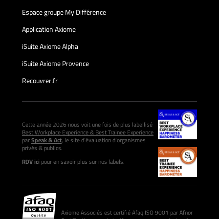
Espace groupe My Différence
Application Axiome
iSuite Axiome Alpha
iSuite Axiome Provence
Recouvrer.fr
Cette année 2026 nous voit une fois de plus labellisé
Best Workplace Experience & Best Trainee Experience
par
Speak & Act
, le site d’évaluation d’organismes
privés & publics.
RDV ici
pour en savoir plus sur nos labels.
Axiome Associés est certifié Afaq ISO 9001 par Afnor