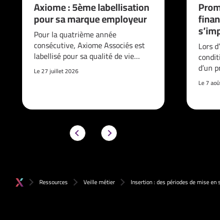
Axiome : 5ème labellisation
Prom
pour sa marque employeur
finan
s’imp
Pour la quatrième année
consécutive, Axiome Associés est
Lors d
labellisé pour sa qualité de vie…
condit
d’un p
Le 27 juillet 2026
Le 7 ao
Ressources
Veille métier
Insertion : des périodes de mise en