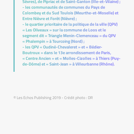
Sèvres), de Pipriac et de Saint-Ganton (Ille-et-Vilaine) ;
- les communautés de communes du Pays de
Colombey et du Sud Toulois (Meurthe-et-Moselle) et
Entre Nièvre et Forêt (Nièvre) ;
- le quartier prioritaire de la politique de la ville (QPV)
« Les Oliveaux » sur la commune de Loos et le
segment dit « Triangle Menin-Clemenceau » du QPV
« Phalempin » à Tourcoing (Nord) ;
- les QPV « Oudiné-Chevaleret » et « Bédier-
Boutroux » dans le 13e arrondissement de Paris,
« Centre Ancien » et « Molles-Cizolles » à Thiers (Puy-
de-Dôme) et « Saint-Jean » à Villeurbanne (Rhône).
© Les Echos Publishing 2019 - Crédit photo : DR