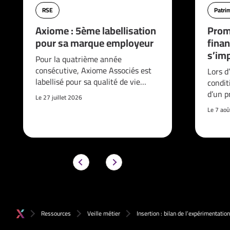
RSE
Patri
Axiome : 5ème labellisation
Prom
pour sa marque employeur
finan
s’imp
Pour la quatrième année
consécutive, Axiome Associés est
Lors d
labellisé pour sa qualité de vie…
condit
d’un p
Le 27 juillet 2026
Le 7 ao
Ressources
Veille métier
Insertion : bilan de l’expérimentati