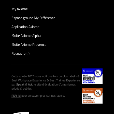
My axiome
Espace groupe My Différence
Application Axiome
iSuite Axiome Alpha
iSuite Axiome Provence
Recouvrer.fr
Cette année 2026 nous voit une fois de plus labellisé
Best Workplace Experience & Best Trainee Experience
par
Speak & Act
, le site d’évaluation d’organismes
privés & publics.
RDV ici
pour en savoir plus sur nos labels.