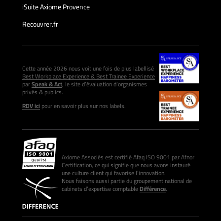
iSuite Axiome Provence
Recouvrer.fr
Cette année 2026 nous voit une fois de plus labellisé
Best Workplace Experience & Best Trainee Experience
par
Speak & Act
, le site d’évaluation d’organismes
privés & publics.
RDV ici
pour en savoir plus sur nos labels.
Axiome Associés est certifié Afaq ISO 9001 par Afnor
Certification, ce qui signifie que nous avons instauré
une culture client qui favorise l’innovation.
Nous faisons aussi partie du groupement national de
cabinets d’expertise comptable
Différence
.