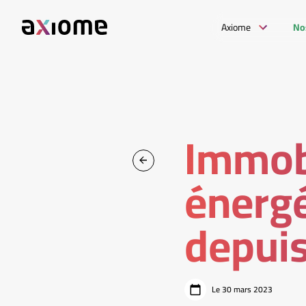
Axiome
No
Immobi
énergé
depuis
Le 30 mars 2023