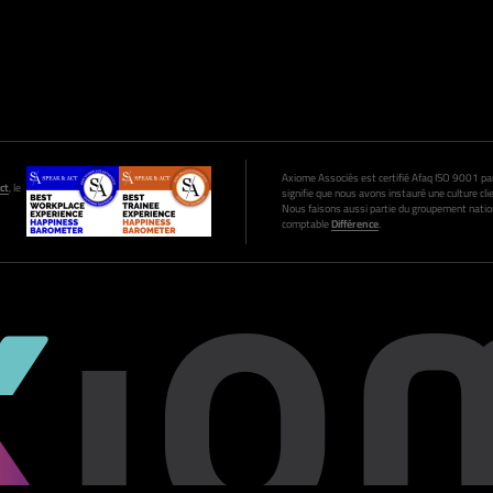
Axiome Associés est certifié Afaq ISO 9001 par A
ct
, le
signifie que nous avons instauré une culture clie
Nous faisons aussi partie du groupement nation
comptable
Différence
.