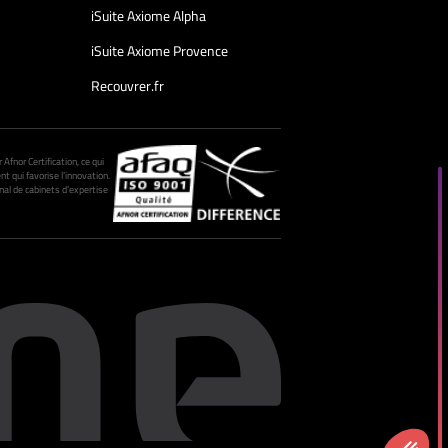
iSuite Axiome Alpha
iSuite Axiome Provence
Recouvrer.fr
fnor Certification, ce qui
nt qui favorise l’innovation.
al de cabinets d’expertise