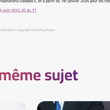
habitations classées E, et à partir du 1er janvier 2034 pour les hab
 août 2022, JO du 11
rédit photo : Copyright (C) Andrey Popov
 même sujet