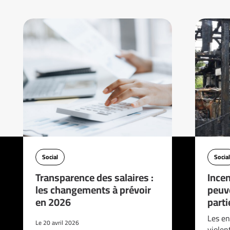
Social
Social
Transparence des salaires :
Incen
les changements à prévoir
peuve
en 2026
parti
Les en
Le 20 avril 2026
violen