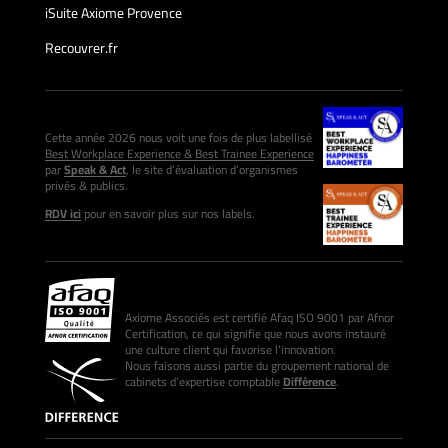
iSuite Axiome Provence
Recouvrer.fr
Cette année 2026 nous voit une fois de plus labellisé
Best Workplace Experience & Best Trainee Experience
par
Speak & Act
, le site d’évaluation d’organismes
privés & publics.
RDV ici
pour en savoir plus sur nos labels.
Axiome Associés est certifié Afaq ISO 9001 par Afnor
Certification, ce qui signifie que nous avons instauré
une culture client qui favorise l’innovation.
Nous faisons aussi partie du groupement national de
cabinets d’expertise comptable
Différence
.