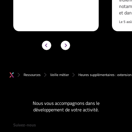
notam
et da
Le 5 ao
Ressources
Veille métier
Heures supplémentaires : extension 
Nous vous accompagnons dans le
développement de votre activité.
Suivez-nous