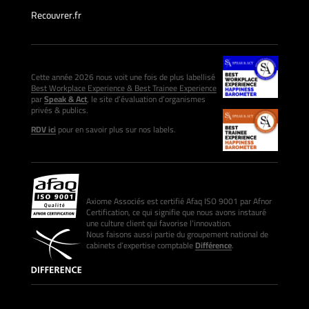
Recouvrer.fr
Cette année 2026 nous voit une fois de plus labellisé
Best Workplace Experience & Best Trainee Experience
par
Speak & Act
, le site d’évaluation d’organismes
privés & publics.
RDV ici
pour en savoir plus sur nos labels.
Axiome Associés est certifié Afaq ISO 9001 par Afnor
Certification, ce qui signifie que nous avons instauré
une culture client qui favorise l’innovation.
Nous faisons aussi partie du groupement national de
cabinets d’expertise comptable
Différence
.