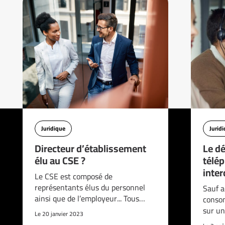
Juridique
Jurid
Directeur d’établissement
Le d
élu au CSE ?
télé
interd
Le CSE est composé de
représentants élus du personnel
Sauf a
ainsi que de l’employeur... Tous…
consom
sur un
Le 20 janvier 2023