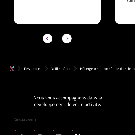
Le 3 ao
Ressources
Veille métier
Hébergement d’une filiale dans les l
Nous vous accompagnons dans le
développement de votre activité.
Suivez-nous