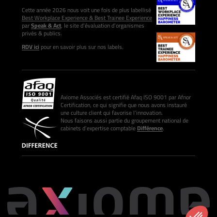
Cette année 2026 nous voit une fois de plus labellisé
Best Workplace Experience & Best Trainee Experience
par
Speak & Act
, le site d’évaluation d’organismes
privés & publics.
RDV ici
pour en savoir plus sur nos labels.
Axiome Associés est certifié Afaq ISO 9001 par Afnor
Certification, ce qui signifie que nous avons instauré
une culture client qui favorise l’innovation.
Nous faisons aussi partie du groupement national de
cabinets d’expertise comptable
Différence
.