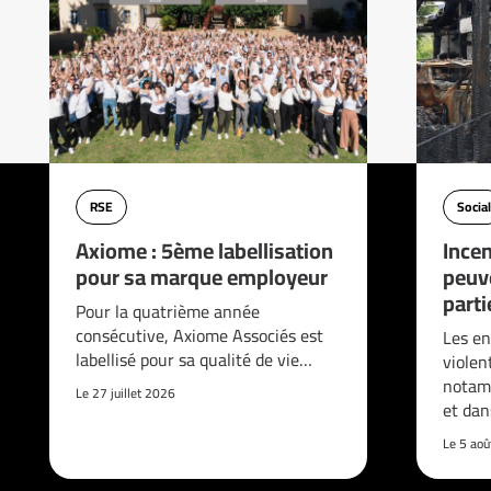
RSE
Social
Axiome : 5ème labellisation
Incen
pour sa marque employeur
peuve
parti
Pour la quatrième année
consécutive, Axiome Associés est
Les en
labellisé pour sa qualité de vie…
violen
notam
Le 27 juillet 2026
et da
Le 5 ao