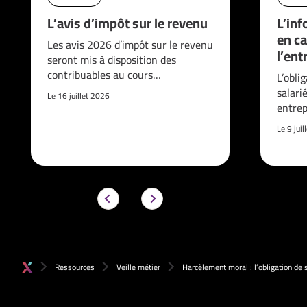
L’avis d’impôt sur le revenu
L’inf
en ca
Les avis 2026 d’impôt sur le revenu
l’ent
seront mis à disposition des
contribuables au cours…
L’obli
salari
Le 16 juillet 2026
entrep
Le 9 jui
Ressources
Veille métier
Harcèlement moral : l’obligation de 