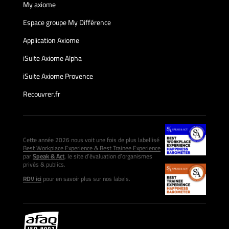
My axiome
Espace groupe My Différence
Application Axiome
iSuite Axiome Alpha
iSuite Axiome Provence
Recouvrer.fr
Cette année 2026 nous voit une fois de plus labellisé
Best Workplace Experience & Best Trainee Experience
par
Speak & Act
, le site d’évaluation d’organismes
privés & publics.
RDV ici
pour en savoir plus sur nos labels.