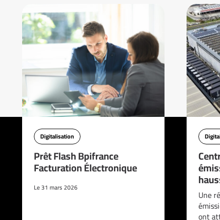
Digitalisation
Digita
Prêt Flash Bpifrance
Cent
Facturation Électronique
émis
haus
Le 31 mars 2026
Une ré
émissi
ont at