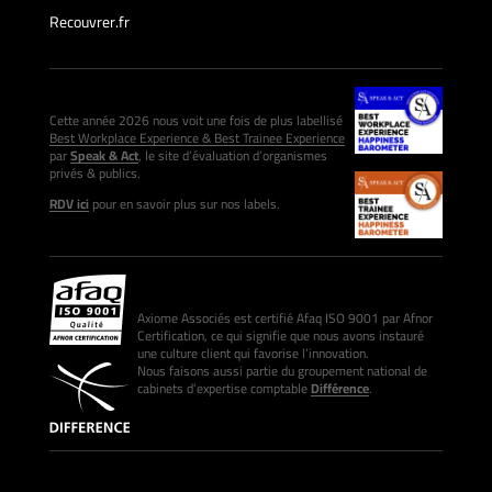
Recouvrer.fr
Cette année 2026 nous voit une fois de plus labellisé
Best Workplace Experience & Best Trainee Experience
par
Speak & Act
, le site d’évaluation d’organismes
privés & publics.
RDV ici
pour en savoir plus sur nos labels.
Axiome Associés est certifié Afaq ISO 9001 par Afnor
Certification, ce qui signifie que nous avons instauré
une culture client qui favorise l’innovation.
Nous faisons aussi partie du groupement national de
cabinets d’expertise comptable
Différence
.