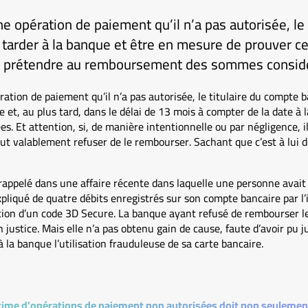
ne opération de paiement qu’il n’a pas autorisée, le
s tarder à la banque et être en mesure de prouver c
ait prétendre au remboursement des sommes consid
ation de paiement qu’il n’a pas autorisée, le titulaire du compte ba
e et, au plus tard, dans le délai de 13 mois à compter de la date à
es. Et attention, si, de manière intentionnelle ou par négligence, i
t valablement refuser de le rembourser. Sachant que c’est à lui de
 rappelé dans une affaire récente dans laquelle une personne avait
xpliqué de quatre débits enregistrés sur son compte bancaire par l’
tion d’un code 3D Secure. La banque ayant refusé de rembourser l
n justice. Mais elle n’a pas obtenu gain de cause, faute d’avoir pu ju
 à la banque l’utilisation frauduleuse de sa carte bancaire.
ctime d’opérations de paiement non autorisées doit non seulement