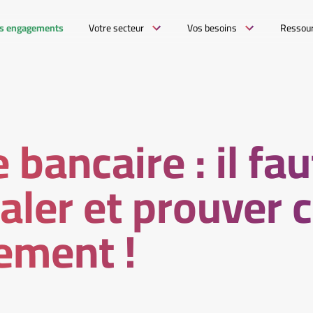
s engagements
Votre secteur
Vos besoins
Ressou
bancaire : il fau
naler et prouver 
ement !