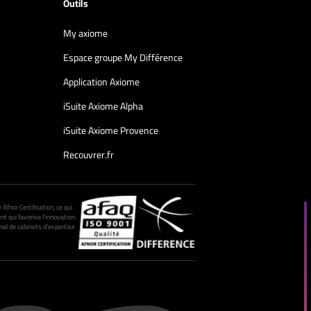
Outils
My axiome
Espace groupe My Différence
Application Axiome
iSuite Axiome Alpha
iSuite Axiome Provence
Recouvrer.fr
fnor Certification, ce qui
nt qui favorise l’innovation.
al de cabinets d’expertise