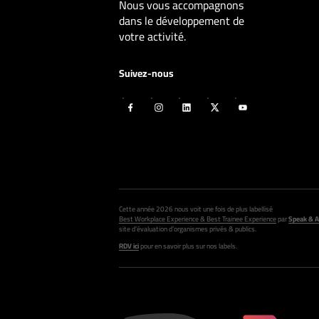
Nous vous accompagnons
dans le développement de
votre activité.
Suivez-nous
Cette année 2026 nous voit une fois de plus labellisé
Best Workplace Experience & Best Trainee Experience
par
Speak & A
site d’évaluation d’organismes privés & publics.
RDV ici
pour en savoir plus sur nos labels.