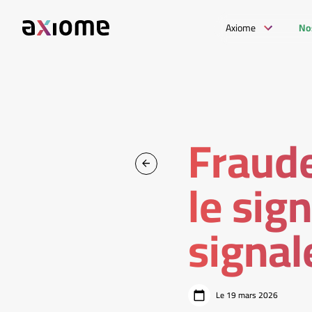
Axiome
No
Fraude 
le sig
signal
Le 19 mars 2026