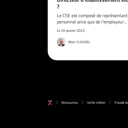
?
Le CSE est composé de représentant
personnel ainsi que de l’employeur..
Le 20 janvier 2023
Marc CLOUVEL
Ressources
Veille métier
Fraude ba