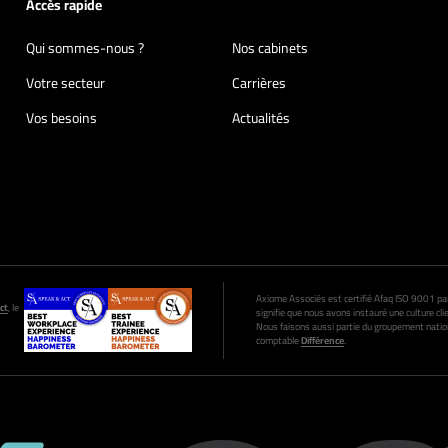
Accès rapide
Qui sommes-nous ?
Nos cabinets
Votre secteur
Carrières
Vos besoins
Actualités
Axiome Associés est certifié Afaq ISO 9001 par A
ct
, le
signifie que nous avons instauré une culture clie
Nous faisons aussi partie du groupement nation
comptable
Différence
.