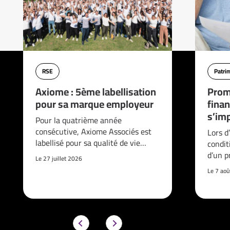
RSE
Patri
Axiome : 5ème labellisation
Prom
pour sa marque employeur
finan
s’imp
Pour la quatrième année
consécutive, Axiome Associés est
Lors d
labellisé pour sa qualité de vie…
condit
d’un p
Le 27 juillet 2026
Le 7 ao