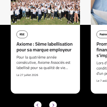
RSE
Patri
Axiome : 5ème labellisation
Prom
pour sa marque employeur
finan
s’imp
Pour la quatrième année
consécutive, Axiome Associés est
Lors d
labellisé pour sa qualité de vie…
condit
d’un p
Le 27 juillet 2026
Le 7 ao