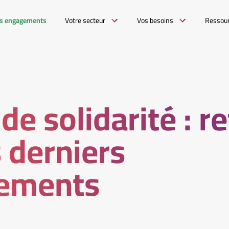
s engagements
Votre secteur
Vos besoins
Ressou
de solidarité : r
s derniers
ements