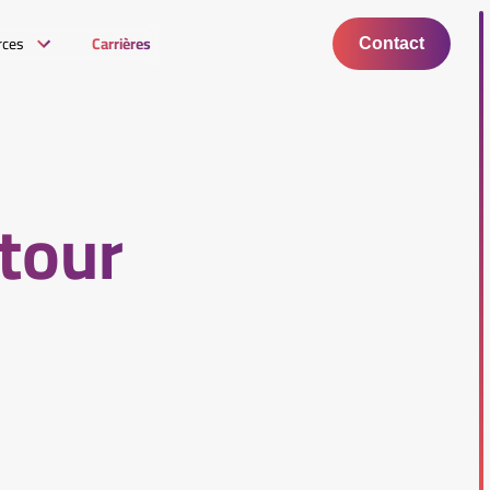
rces
Carrières
Contact
etour