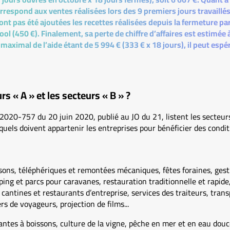
orrespond aux ventes réalisées lors des 9 premiers jours travaillés
nt pas été ajoutées les recettes réalisées depuis la fermeture p
ool (450 €). Finalement, sa perte de chiffre d’affaires est estimée à
maximal de l’aide étant de 5 994 € (333 € x 18 jours), il peut espé
rs « A » et les secteurs « B » ?
020-757 du 20 juin 2020, publié au JO du 21, listent les secteurs
uels doivent appartenir les entreprises pour bénéficier des condi
ssons, téléphériques et remontées mécaniques, fêtes foraines, gesti
ping et parcs pour caravanes, restauration traditionnelle et rapide
e cantines et restaurants d’entreprise, services des traiteurs, tra
rs de voyageurs, projection de films...
lantes à boissons, culture de la vigne, pêche en mer et en eau dou