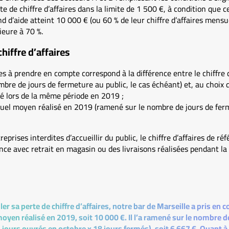
te de chiffre d’affaires dans la limite de 1 500 €, à condition que c
d d’aide atteint 10 000 € (ou 60 % de leur chiffre d’affaires mensue
rieure à 70 %.
chiffre d’affaires
res à prendre en compte correspond à la différence entre le chiffre d
bre de jours de fermeture au public, le cas échéant) et, au choix de
lisé lors de la même période en 2019 ;
nsuel moyen réalisé en 2019 (ramené sur le nombre de jours de ferm
eprises interdites d’accueillir du public, le chiffre d’affaires de ré
nce avec retrait en magasin ou des livraisons réalisées pendant la
er sa perte de chiffre d’affaires, notre bar de Marseille a pris en 
oyen réalisé en 2019, soit 10 000 €. Il l’a ramené sur le nombre d
 jours ouvrés en octobre x 18 jours fermés), soit 6 667 €. Quant à 