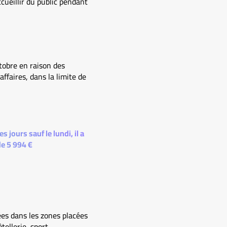
cueillir du public pendant
tobre en raison des
ffaires, dans la limite de
 jours sauf le lundi, il a
de 5 994 €
ées dans les zones placées
ellerie, sport,