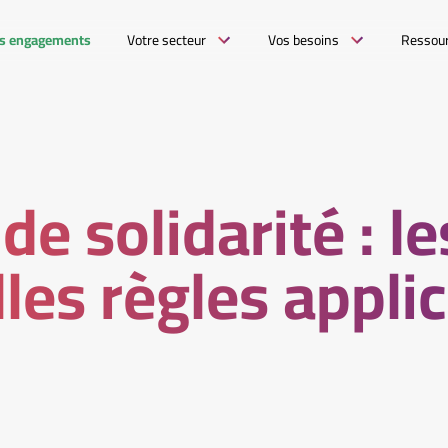
s engagements
Votre secteur
Vos besoins
Ressou
de solidarité : le
les règles appli