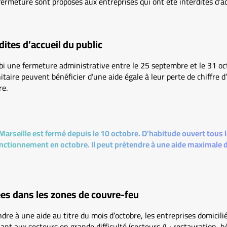
fermeture sont proposés aux entreprises qui ont été interdites d’ac
dites d’accueil du public
bi une fermeture administrative entre le 25 septembre et le 31 oc
aire peuvent bénéficier d’une aide égale à leur perte de chiffre d’a
re.
arseille est fermé depuis le 10 octobre. D’habitude ouvert tous les
nctionnement en octobre. Il peut prétendre à une aide maximale 
ées dans les zones de couvre-feu
e à une aide au titre du mois d’octobre, les entreprises domicili
nt aux secteurs en grande difficulté (secteurs A : restauration, hôt