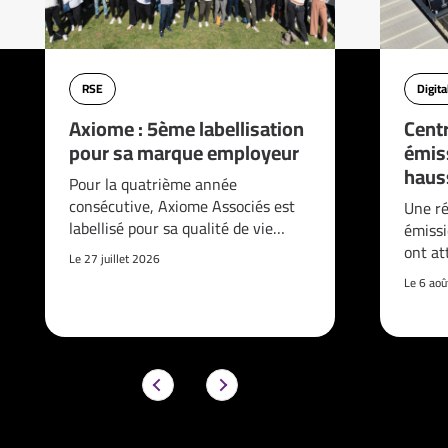
RSE
Digita
Axiome : 5ème labellisation
Cent
pour sa marque employeur
émis
haus
Pour la quatrième année
consécutive, Axiome Associés est
Une ré
labellisé pour sa qualité de vie…
émissi
ont at
Le 27 juillet 2026
Le 6 ao