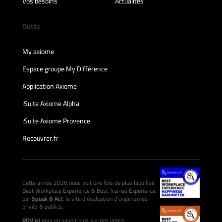
Vos besoins
Actualités
Outils
My axiome
Espace groupe My Différence
Application Axiome
iSuite Axiome Alpha
iSuite Axiome Provence
Recouvrer.fr
Cette année 2026 nous voit une fois de plus labellisé
Best Workplace Experience & Best Trainee Experience
par
Speak & Act
, le site d’évaluation d’organismes
privés & publics.
RDV ici
pour en savoir plus sur nos labels.