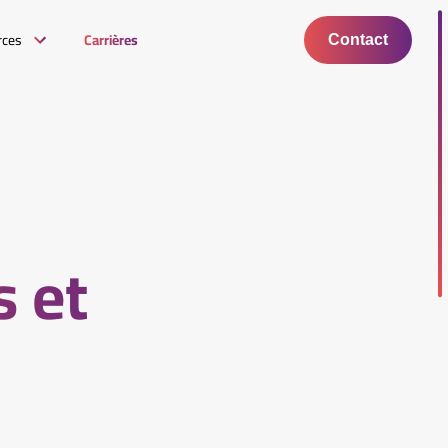
rces
Carrières
Contact
s et