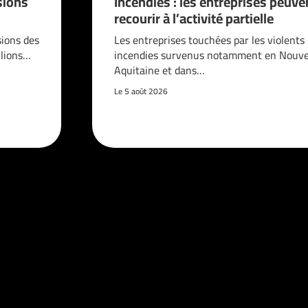
sions
Incendies : les entreprises peuve
recourir à l’activité partielle
sions des
Les entreprises touchées par les violents
llions…
incendies survenus notamment en Nouve
Aquitaine et dans…
Le 5 août 2026