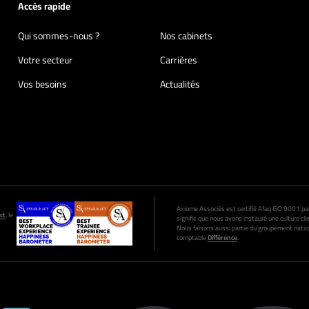
Accès rapide
Qui sommes-nous ?
Nos cabinets
Votre secteur
Carrières
Vos besoins
Actualités
Axiome Associés est certifié Afaq ISO 9001 par A
ct
, le
signifie que nous avons instauré une culture clie
Nous faisons aussi partie du groupement nation
comptable
Différence
.