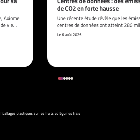
pour sa
Centres de données : des émis
de CO2 en forte hausse
e, Axiome
Une récente étude révèle que les émis
é de vie…
centres de données ont atteint 286 mi
Le 6 août 2026
mballages plastiques sur les fruits et légumes frais