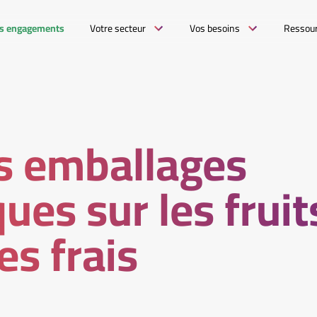
s engagements
Votre secteur
Vos besoins
Ressou
s emballages
ues sur les fruit
s frais