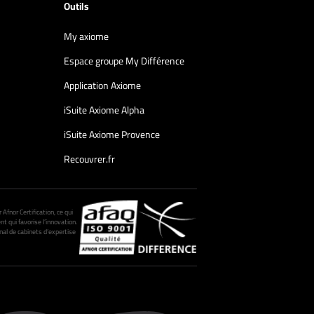
Outils
My axiome
Espace groupe My Différence
Application Axiome
iSuite Axiome Alpha
iSuite Axiome Provence
Recouvrer.fr
fnor Certification, ce qui
nt qui favorise l’innovation.
al de cabinets d’expertise