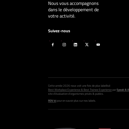
Nous vous accompagnons
dans le développement de
votre activité.
Suivez-nous
Cette année 2026 nous voit une fois de plus labellisé
Best Workplace Experience & Best Trainee Experience
par
Speak & A
site d’évaluation d’organismes privés & publics.
RDV ici
pour en savoir plus sur nos labels.