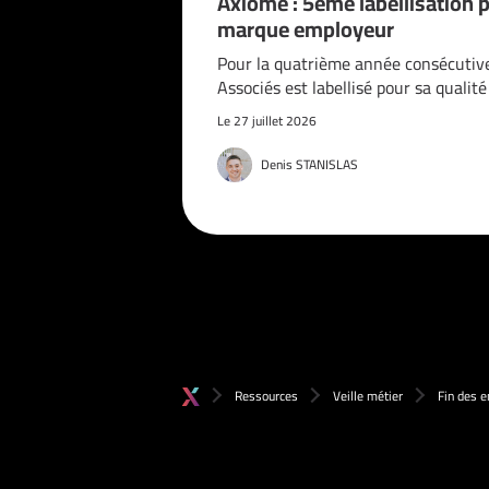
Axiome : 5ème labellisation 
marque employeur
Pour la quatrième année consécutiv
Associés est labellisé pour sa qualit
Le 27 juillet 2026
Denis STANISLAS
Ressources
Veille métier
Fin des e