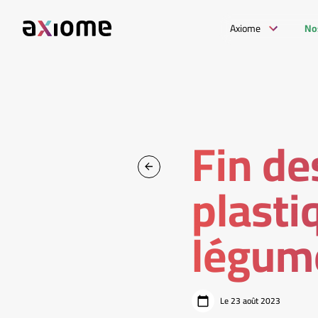
Axiome
No
Fin de
plastiq
légume
Le 23 août 2023