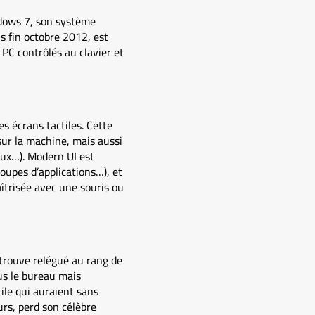
ndows 7, son système
s fin octobre 2012, est
 PC contrôlés au clavier et
s écrans tactiles. Cette
sur la machine, mais aussi
iaux…). Modern UI est
oupes d’applications…), et
aîtrisée avec une souris ou
 trouve relégué au rang de
lus le bureau mais
ile qui auraient sans
rs, perd son célèbre