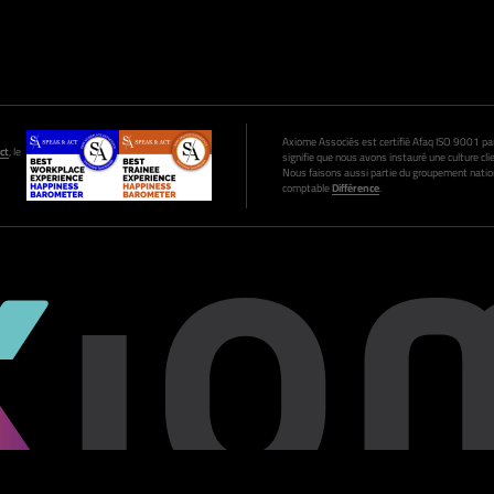
Axiome Associés est certifié Afaq ISO 9001 par A
ct
, le
signifie que nous avons instauré une culture clie
Nous faisons aussi partie du groupement nation
comptable
Différence
.