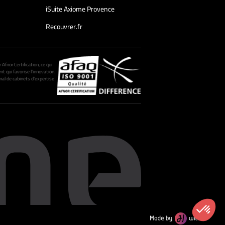
iSuite Axiome Provence
Recouvrer.fr
fnor Certification, ce qui
nt qui favorise l’innovation.
al de cabinets d’expertise