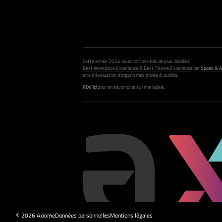
Cette année 2026 nous voit une fois de plus labellisé
Best Workplace Experience & Best Trainee Experience
par
Speak & A
site d’évaluation d’organismes privés & publics.
RDV ici
pour en savoir plus sur nos labels.
© 2026 Axiome
Données personnelles
Mentions légales