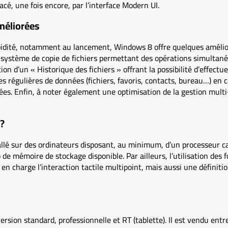
é, une fois encore, par l’interface Modern UI.
méliorées
idité, notamment au lancement, Windows 8 offre quelques amélio
 système de copie de fichiers permettant des opérations simultané
ition d’un « Historique des fichiers » offrant la possibilité d’effect
s régulières de données (fichiers, favoris, contacts, bureau…) en c
ées. Enfin, à noter également une optimisation de la gestion mult
?
llé sur des ordinateurs disposant, au minimum, d’un processeur c
 mémoire de stockage disponible. Par ailleurs, l’utilisation des fo
en charge l’interaction tactile multipoint, mais aussi une définit
rsion standard, professionnelle et RT (tablette). Il est vendu entr