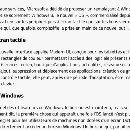
yaux services, Microsoft a décidé de proposer un remplaçant à Wi
aptisé sobrement Windows 8, le nouvel « OS », commercialisé depui
si bien sur les périphériques à écran tactile que sur les bons vieux
e qui, quelquefois, complexifie la prise en main de ce nouvel outil.
ran tactile
elle interface appelée Modern UI, conçue pour les tablettes et le
rectangles de couleur permettant l’accès à des logiciels présents 
e (services météo, boutique d’applications, actualités, réseaux soc
jout, suppression et déplacement des applications, création de gr
contrôle tactile, elle peut, après une période d’adaptation, être m
 clavier.
u Windows
nnel des utilisateurs de Windows, le bureau est maintenu, mais se
ent dit, la première chose qui apparaît une fois l’OS lancé n’est p
regret pour les utilisateurs de machines non dotées d’un écran tact
 directement accéder au bureau Windows. Un bureau qui, par ailleu