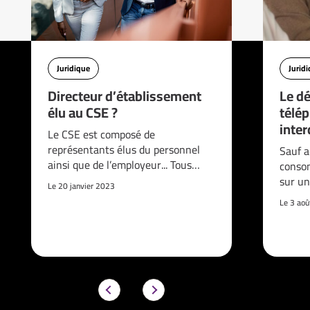
Juridique
Jurid
Directeur d’établissement
Le d
élu au CSE ?
télé
interd
Le CSE est composé de
représentants élus du personnel
Sauf a
ainsi que de l’employeur... Tous…
consom
sur un
Le 20 janvier 2023
Le 3 ao