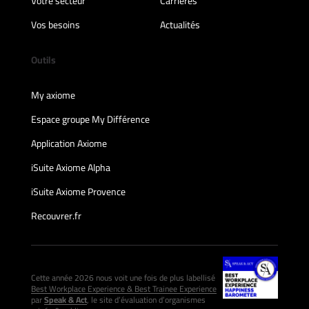
Votre secteur
Carrières
Vos besoins
Actualités
Outils
My axiome
Espace groupe My Différence
Application Axiome
iSuite Axiome Alpha
iSuite Axiome Provence
Recouvrer.fr
Cette année 2026 nous voit une fois de plus labellisé
Best Workplace Experience & Best Trainee Experience
par
Speak & Act
, le site d’évaluation d’organismes