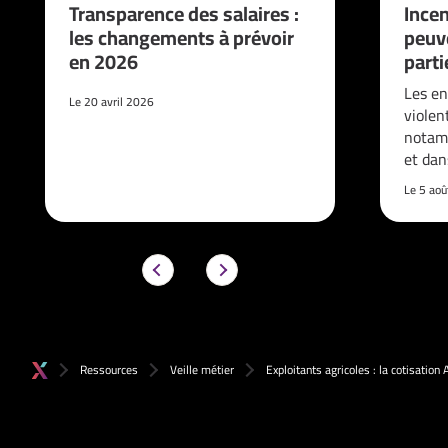
Transparence des salaires :
Incen
les changements à prévoir
peuve
en 2026
parti
Les en
Le 20 avril 2026
violen
notam
et da
Le 5 ao
Ressources
Veille métier
Exploitants agricoles : la cotisatio