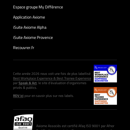
Espace groupe My Différence
Application Axiome
iSuite Axiome Alpha
iSuite Axiome Provence
Recouvrer.fr
Cette année 2026 nous voit une fois de plus labellisé
Best Workplace Experience & Best Trainee Experience
par
Speak & Act
, le site d’évaluation d’organismes
privés & publics.
RDV ici
pour en savoir plus sur nos labels.
Axiome Associés est certifié Afaq ISO 9001 par Afnor