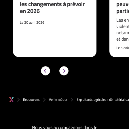
les changements à prévoir
peuve
en 2026
parti
Les en
Le 20 avril 2026
violen
notam
et da
Le 5 ao
Ressources
Veille métier
Exploitants agricoles : dématériali
Nous vous accompagnons dans le