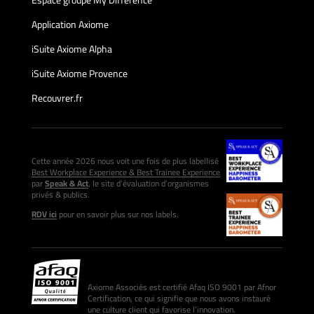
Espace groupe My Différence
Application Axiome
iSuite Axiome Alpha
iSuite Axiome Provence
Recouvrer.fr
Cette année 2026 nous voit une fois de plus labellisé
Best Workplace Experience & Best Trainee Experience
par
Speak & Act
, le site d’évaluation d’organismes
privés & publics.
RDV ici
pour en savoir plus sur nos labels.
Axiome Associés est certifié Afaq ISO 9001 par Afnor
Certification, ce qui signifie que nous avons instauré
une culture client qui favorise l’innovation.