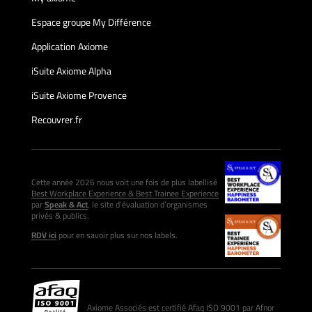
Espace groupe My Différence
Application Axiome
iSuite Axiome Alpha
iSuite Axiome Provence
Recouvrer.fr
Cette année 2026 nous voit une fois de plus labellisé
Best Workplace Experience & Best Trainee Experience
par
Speak & Act
, le site d’évaluation d’organismes
privés & publics.
RDV ici
pour en savoir plus sur nos labels.
Axiome Associés est certifié Afaq ISO 9001 par Afnor