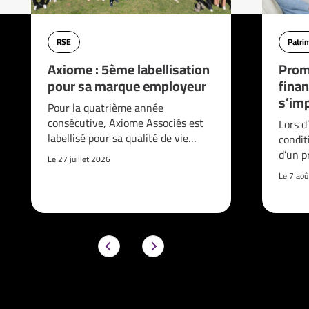
RSE
Patri
Axiome : 5ème labellisation
Prom
pour sa marque employeur
finan
s’imp
Pour la quatrième année
consécutive, Axiome Associés est
Lors d
labellisé pour sa qualité de vie…
condit
d’un p
Le 27 juillet 2026
Le 7 ao