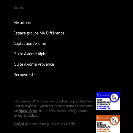
Outils
My axiome
Espace groupe My Différence
Application Axiome
iSuite Axiome Alpha
iSuite Axiome Provence
Recouvrer.fr
Cette année 2026 nous voit une fois de plus labellisé
Best Workplace Experience & Best Trainee Experience
par
Speak & Act
, le site d’évaluation d’organismes
privés & publics.
RDV ici
pour en savoir plus sur nos labels.