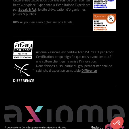
Cette année 2026 nous voit une fois de plus labellisé
Best Workplace Experience & Best Trainee Experience
par
Speak & Act
, le site d’évaluation d’organismes
privés & publics.
RDV ici
pour en savoir plus sur nos labels.
Axiome Associés est certifié Afaq ISO 9001 par Afnor
Certification, ce qui signifie que nous avons instauré
une culture client qui favorise l’innovation.
Nous faisons aussi partie du groupement national de
cabinets d’expertise comptable
Différence
.
© 2026 Axiome
Données personnelles
Mentions légales