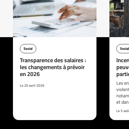
Social
Social
Transparence des salaires :
Incen
les changements à prévoir
peuve
en 2026
parti
Les en
Le 20 avril 2026
violen
notam
et da
Le 5 ao