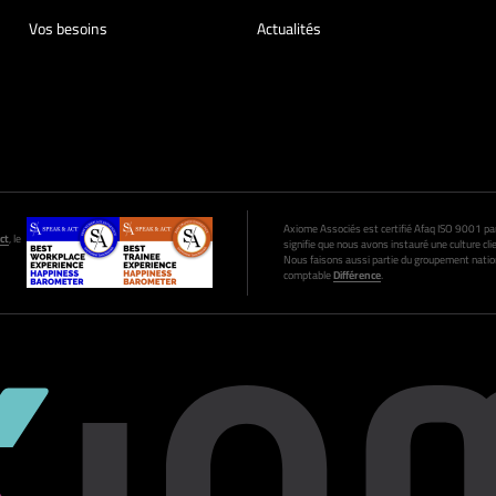
Vos besoins
Actualités
Axiome Associés est certifié Afaq ISO 9001 par A
ct
, le
signifie que nous avons instauré une culture clie
Nous faisons aussi partie du groupement nation
comptable
Différence
.