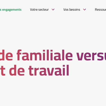
s engagements
Votre secteur
Vos besoins
Ressou
de familiale ver
t de travail