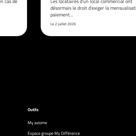
en cas de
Les locataires d’un local commercial ont
désormais le droit d’exiger la mensualisat
paiement…
Le 2 juillet 2026
Outils
My axiome
Espace groupe My Différence