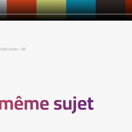
rédit photo : DR
 même sujet