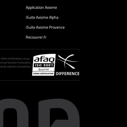
Application Axiome
iSuite Axiome Alpha
iSuite Axiome Provence
Recouvrer.fr
fnor Certification, ce qui
nt qui favorise l’innovation.
al de cabinets d’expertise