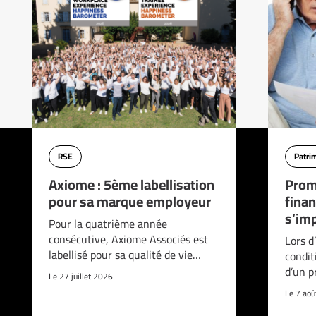
RSE
Patri
Axiome : 5ème labellisation
Prom
pour sa marque employeur
finan
s’imp
Pour la quatrième année
consécutive, Axiome Associés est
Lors d
labellisé pour sa qualité de vie…
condit
d’un p
Le 27 juillet 2026
Le 7 ao