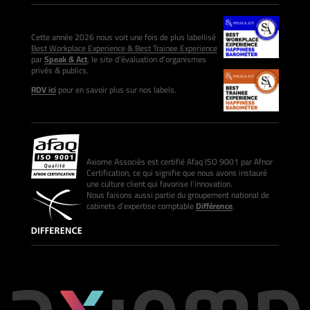
Cette année 2026 nous voit une fois de plus labellisé
Best Workplace Experience & Best Trainee Experience
par
Speak & Act
, le site d’évaluation d’organismes
privés & publics.
RDV ici
pour en savoir plus sur nos labels.
Axiome Associés est certifié Afaq ISO 9001 par Afnor
Certification, ce qui signifie que nous avons instauré
une culture client qui favorise l’innovation.
Nous faisons aussi partie du groupement national de
cabinets d’expertise comptable
Différence
.