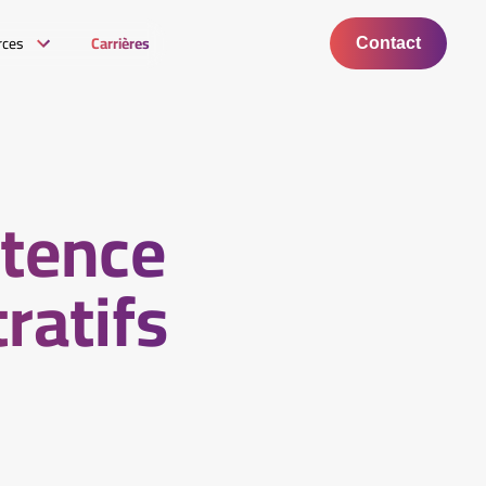
rces
Carrières
Contact
tence
ratifs