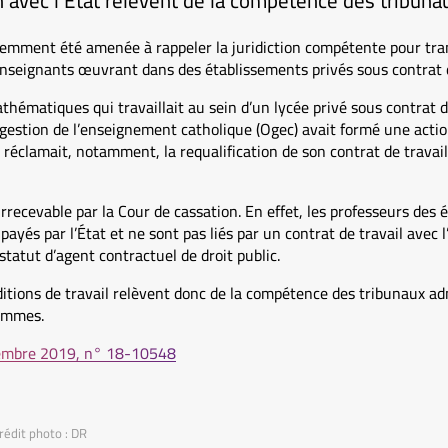
n avec l’État relèvent de la compétence des tribunau
emment été amenée à rappeler la juridiction compétente pour tranc
enseignants œuvrant dans des établissements privés sous contrat d’
thématiques qui travaillait au sein d’un lycée privé sous contrat d
gestion de l’enseignement catholique (Ogec) avait formé une action
 réclamait, notamment, la requalification de son contrat de travail
irrecevable par la Cour de cassation. En effet, les professeurs des
payés par l’État et ne sont pas liés par un contrat de travail avec 
statut d’agent contractuel de droit public.
onditions de travail relèvent donc de la compétence des tribunaux ad
hommes.
vembre 2019, n° 18-10548
rédit photo : DR