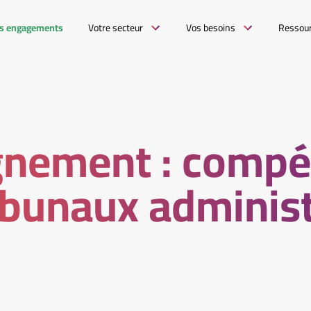
s engagements
Votre secteur
Vos besoins
Ressou
gnement : compé
ibunaux administ