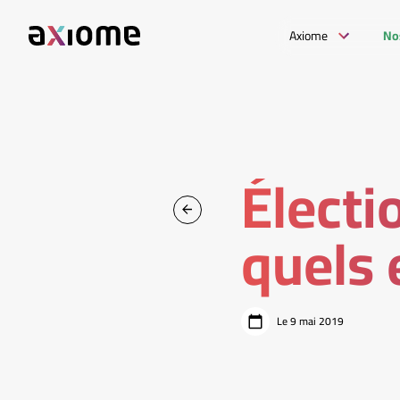
Axiome
No
Électi
quels 
Le 9 mai 2019