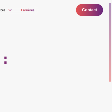
rces
Carrières
Contact
 :