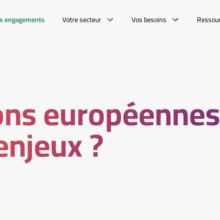
s engagements
Votre secteur
Vos besoins
Ressou
ons européennes
enjeux ?