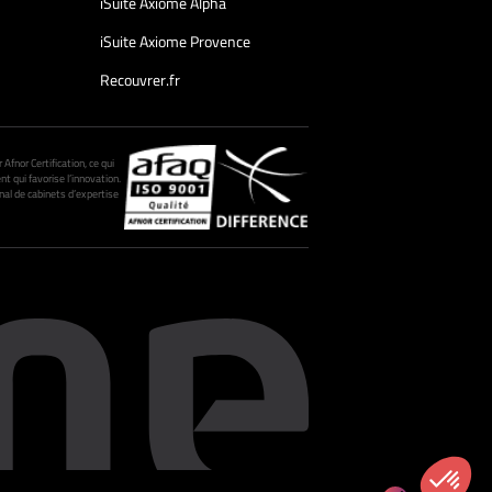
iSuite Axiome Alpha
iSuite Axiome Provence
Recouvrer.fr
fnor Certification, ce qui
nt qui favorise l’innovation.
al de cabinets d’expertise