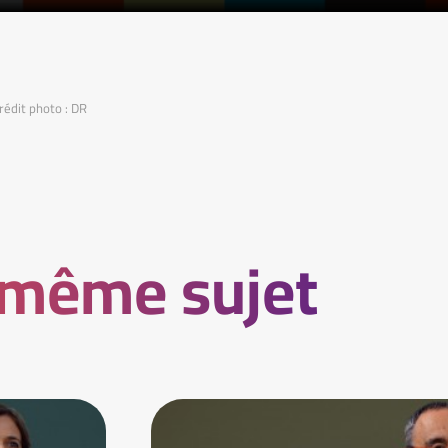
rédit photo : DR
 même sujet