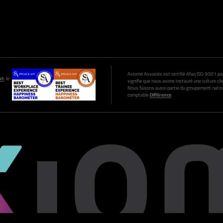
Axiome Associés est certifié Afaq ISO 9001 par A
ct
, le
signifie que nous avons instauré une culture clie
Nous faisons aussi partie du groupement nation
comptable
Différence
.