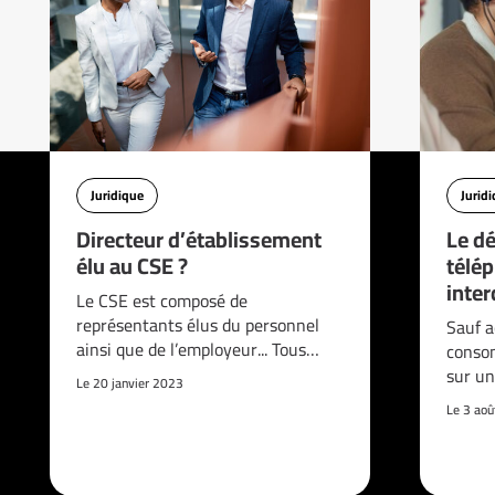
Juridique
Jurid
Directeur d’établissement
Le d
élu au CSE ?
télé
interd
Le CSE est composé de
représentants élus du personnel
Sauf a
ainsi que de l’employeur... Tous…
consom
sur un
Le 20 janvier 2023
Le 3 ao