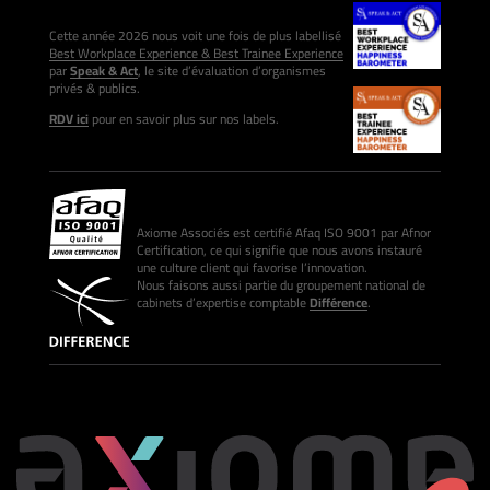
Cette année 2026 nous voit une fois de plus labellisé
Best Workplace Experience & Best Trainee Experience
par
Speak & Act
, le site d’évaluation d’organismes
privés & publics.
RDV ici
pour en savoir plus sur nos labels.
Axiome Associés est certifié Afaq ISO 9001 par Afnor
Certification, ce qui signifie que nous avons instauré
une culture client qui favorise l’innovation.
Nous faisons aussi partie du groupement national de
cabinets d’expertise comptable
Différence
.