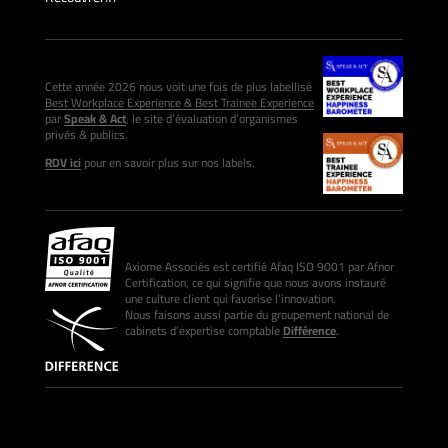
Cette année 2026 nous voit une fois de plus labellisé
Best Workplace Experience & Best Trainee Experience
par
Speak & Act
, le site d’évaluation d’organismes
privés & publics.
RDV ici
pour en savoir plus sur nos labels.
Axiome Associés est certifié Afaq ISO 9001 par Afnor
Certification, ce qui signifie que nous avons instauré
une culture client qui favorise l’innovation.
Nous faisons aussi partie du groupement national de
cabinets d’expertise comptable
Différence
.