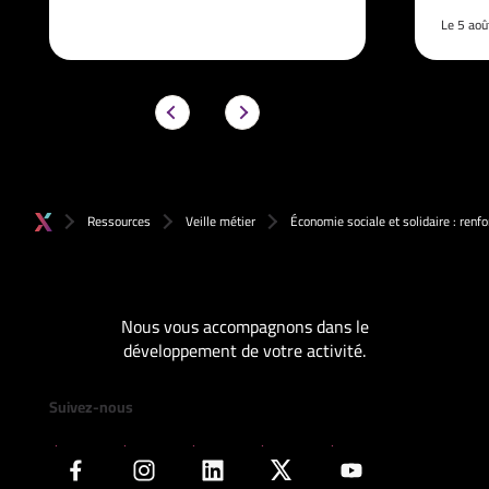
Le 5 ao
Ressources
Veille métier
Économie sociale et solidaire : renfo
Nous vous accompagnons dans le
développement de votre activité.
Suivez-nous