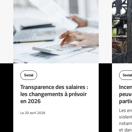
Social
Social
Transparence des salaires :
Incen
les changements à prévoir
peuve
en 2026
parti
Les en
Le 20 avril 2026
violen
notam
et da