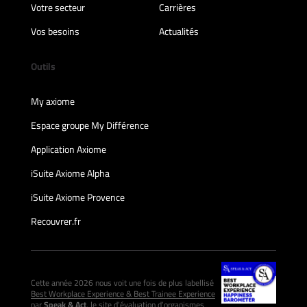
Votre secteur
Carrières
Vos besoins
Actualités
Outils
My axiome
Espace groupe My Différence
Application Axiome
iSuite Axiome Alpha
iSuite Axiome Provence
Recouvrer.fr
Cette année 2026 nous voit une fois de plus labellisé
Best Workplace Experience & Best Trainee Experience
par
Speak & Act
, le site d’évaluation d’organismes