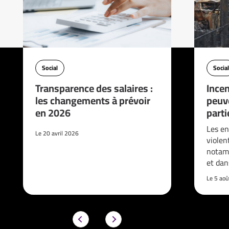
Social
Social
Transparence des salaires :
Incen
les changements à prévoir
peuve
en 2026
parti
Les en
Le 20 avril 2026
violen
notam
et da
Le 5 ao