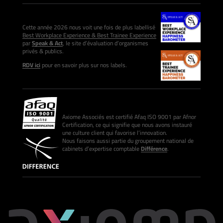
Cette année 2026 nous voit une fois de plus labellisé
Best Workplace Experience & Best Trainee Experience
par
Speak & Act
, le site d’évaluation d’organismes
privés & publics.
RDV ici
pour en savoir plus sur nos labels.
Axiome Associés est certifié Afaq ISO 9001 par Afnor
Certification, ce qui signifie que nous avons instauré
une culture client qui favorise l’innovation.
Nous faisons aussi partie du groupement national de
cabinets d’expertise comptable
Différence
.