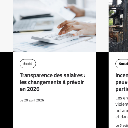
Social
Social
Transparence des salaires :
Incen
les changements à prévoir
peuve
en 2026
parti
Les en
Le 20 avril 2026
violen
notam
et da
Le 5 ao