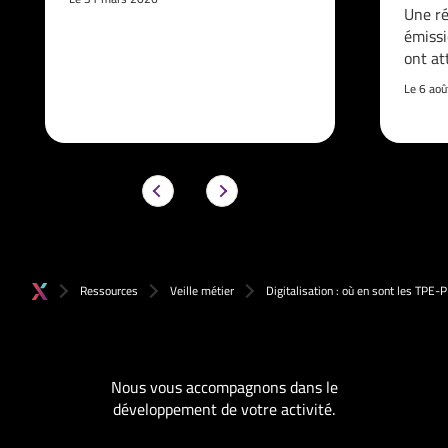
Une ré
émissi
ont at
Le 6 ao
Ressources
Veille métier
Digitalisation : où en sont les TPE-
Nous vous accompagnons dans le
développement de votre activité.