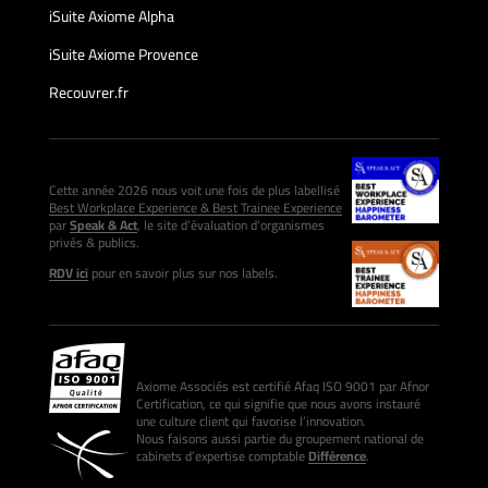
iSuite Axiome Alpha
iSuite Axiome Provence
Recouvrer.fr
Cette année 2026 nous voit une fois de plus labellisé
Best Workplace Experience & Best Trainee Experience
par
Speak & Act
, le site d’évaluation d’organismes
privés & publics.
RDV ici
pour en savoir plus sur nos labels.
Axiome Associés est certifié Afaq ISO 9001 par Afnor
Certification, ce qui signifie que nous avons instauré
une culture client qui favorise l’innovation.
Nous faisons aussi partie du groupement national de
cabinets d’expertise comptable
Différence
.