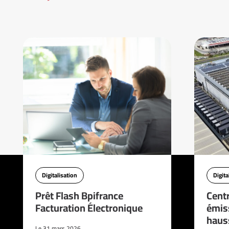
Digitalisation
Digita
Prêt Flash Bpifrance
Cent
Facturation Électronique
émis
haus
Le 31 mars 2026