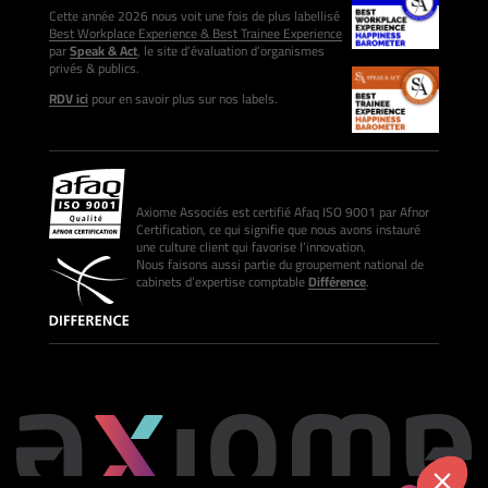
Cette année 2026 nous voit une fois de plus labellisé
Best Workplace Experience & Best Trainee Experience
par
Speak & Act
, le site d’évaluation d’organismes
privés & publics.
RDV ici
pour en savoir plus sur nos labels.
Axiome Associés est certifié Afaq ISO 9001 par Afnor
Certification, ce qui signifie que nous avons instauré
une culture client qui favorise l’innovation.
Nous faisons aussi partie du groupement national de
cabinets d’expertise comptable
Différence
.