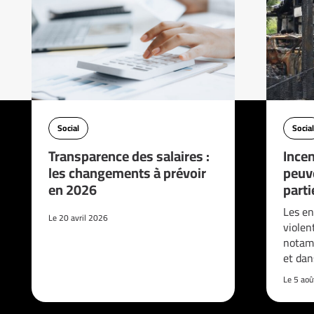
Social
Social
Transparence des salaires :
Incen
les changements à prévoir
peuve
en 2026
parti
Les en
Le 20 avril 2026
violen
notam
et da
Le 5 ao