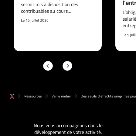
l’ent
seront mis à disposition des
contribuables au cours…
L’obli
salari
Le 16 juillet 2026
entrep
Le 9 jui
Ressources
Veille métier
Des seuils d’effectifs simplifiés pou
Nous vous accompagnons dans le
développement de votre activité.