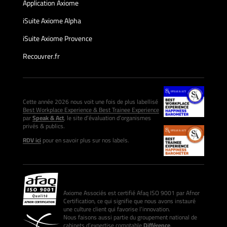
Application Axiome
iSuite Axiome Alpha
iSuite Axiome Provence
Recouvrer.fr
Cette année 2026 nous voit une fois de plus labellisé
Best Workplace Experience & Best Trainee Experience
par
Speak & Act
, le site d’évaluation d’organismes
privés & publics.
RDV ici
pour en savoir plus sur nos labels.
Axiome Associés est certifié Afaq ISO 9001 par Afnor
Certification, ce qui signifie que nous avons instauré
une culture client qui favorise l’innovation.
Nous faisons aussi partie du groupement national de
cabinets d’expertise comptable
Différence
.