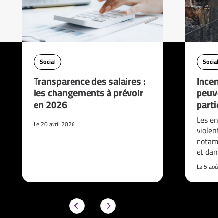
Social
Social
Transparence des salaires :
Incen
les changements à prévoir
peuve
en 2026
parti
Les en
Le 20 avril 2026
violen
notam
et da
Le 5 ao