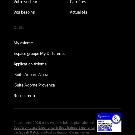
Votre secteur
Carrières
Vos besoins
Actualités
Outils
My axiome
Espace groupe My Différence
Application Axiome
iSuite Axiome Alpha
iSuite Axiome Provence
Recouvrer.fr
Cette année 2026 nous voit une fois de plus labellisé
Best Workplace Experience & Best Trainee Experience
par
Speak & Act
, le site d’évaluation d’organismes