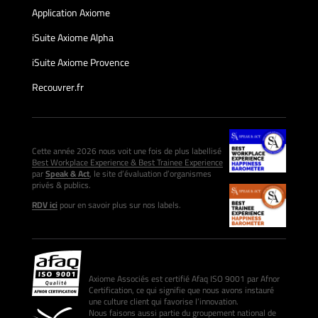
Application Axiome
iSuite Axiome Alpha
iSuite Axiome Provence
Recouvrer.fr
Cette année 2026 nous voit une fois de plus labellisé
Best Workplace Experience & Best Trainee Experience
par
Speak & Act
, le site d’évaluation d’organismes
privés & publics.
RDV ici
pour en savoir plus sur nos labels.
Axiome Associés est certifié Afaq ISO 9001 par Afnor
Certification, ce qui signifie que nous avons instauré
une culture client qui favorise l’innovation.
Nous faisons aussi partie du groupement national de