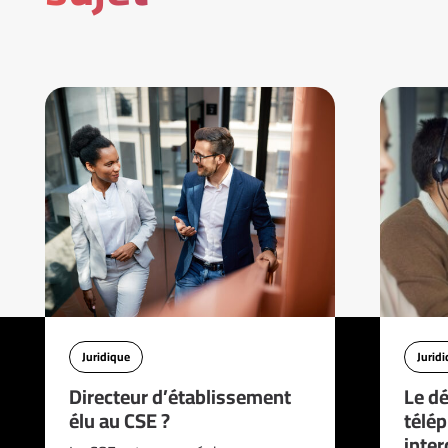
Juridique
Jurid
Directeur d’établissement
Le d
élu au CSE ?
télé
interd