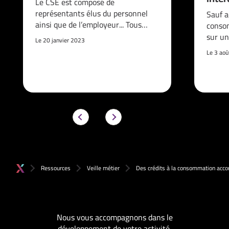
Le CSE est composé de
représentants élus du personnel
Sauf a
ainsi que de l’employeur... Tous…
consom
sur un
Le 20 janvier 2023
Le 3 ao
Ressources
Veille métier
Des crédits à la consommation accor
Nous vous accompagnons dans le
développement de votre activité.