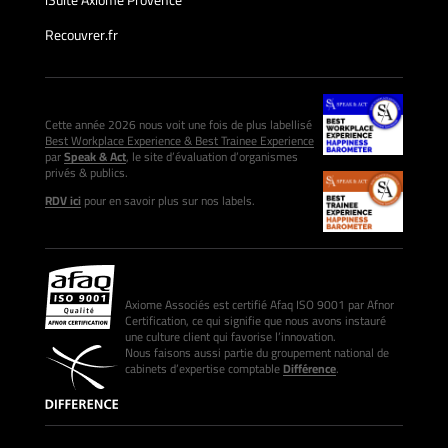
iSuite Axiome Provence
Recouvrer.fr
Cette année 2026 nous voit une fois de plus labellisé
Best Workplace Experience & Best Trainee Experience
par
Speak & Act
, le site d’évaluation d’organismes
privés & publics.
RDV ici
pour en savoir plus sur nos labels.
Axiome Associés est certifié Afaq ISO 9001 par Afnor
Certification, ce qui signifie que nous avons instauré
une culture client qui favorise l’innovation.
Nous faisons aussi partie du groupement national de
cabinets d’expertise comptable
Différence
.