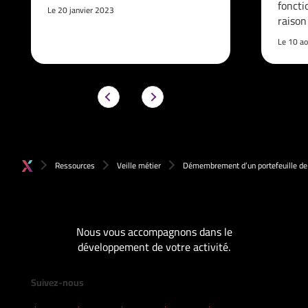
foncti
Le 20 janvier 2023
raison
Le 10 a
Ressources
Veille métier
Démembrement d’un portefeuille de 
Nous vous accompagnons dans le
développement de votre activité.
Suivez-nous