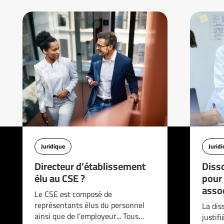
Juridique
Jurid
Directeur d’établissement
Disso
élu au CSE ?
pour
asso
Le CSE est composé de
représentants élus du personnel
La dis
ainsi que de l’employeur... Tous…
justif