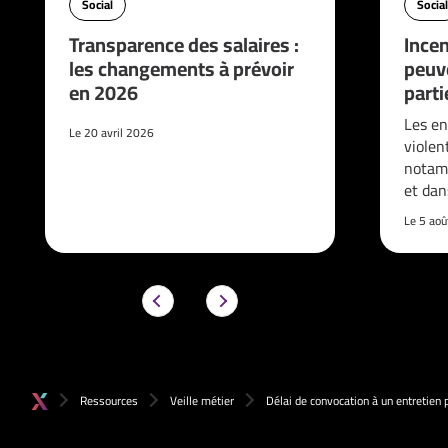
Social
Social
Transparence des salaires :
Incen
les changements à prévoir
peuve
en 2026
parti
Les en
Le 20 avril 2026
violen
notam
et da
Le 5 ao
Ressources
Veille métier
Délai de convocation à un entretien 