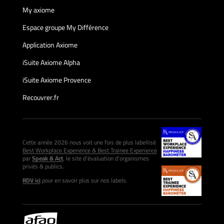
My axiome
Espace groupe My Différence
Application Axiome
iSuite Axiome Alpha
iSuite Axiome Provence
Recouvrer.fr
Cette année 2026 nous voit une fois de plus labellisé
Best Workplace Experience & Best Trainee Experience
par
Speak & Act
, le site d’évaluation d’organismes
privés & publics.
RDV ici
pour en savoir plus sur nos labels.