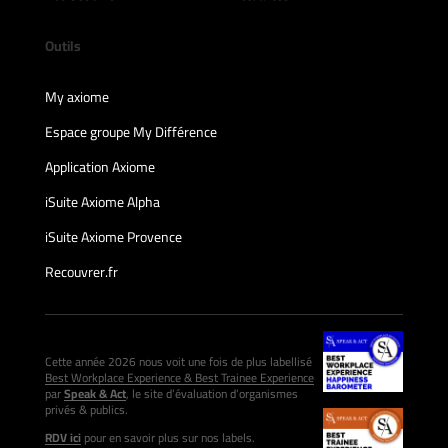
Outils
My axiome
Espace groupe My Différence
Application Axiome
iSuite Axiome Alpha
iSuite Axiome Provence
Recouvrer.fr
Cette année 2026 nous voit une fois de plus labellisé
Best Workplace Experience & Best Trainee Experience
par
Speak & Act
, le site d’évaluation d’organismes
privés & publics.
RDV ici
pour en savoir plus sur nos labels.