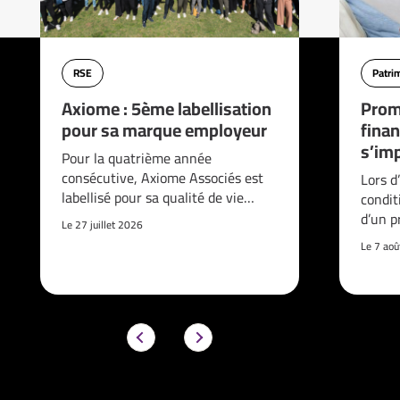
RSE
Patri
Axiome : 5ème labellisation
Prom
pour sa marque employeur
finan
s’imp
Pour la quatrième année
consécutive, Axiome Associés est
Lors d
labellisé pour sa qualité de vie…
condit
d’un p
Le 27 juillet 2026
Le 7 ao