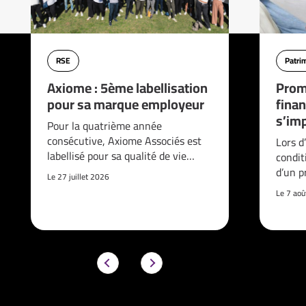
RSE
Patri
Axiome : 5ème labellisation
Prom
pour sa marque employeur
finan
s’imp
Pour la quatrième année
consécutive, Axiome Associés est
Lors d
labellisé pour sa qualité de vie…
condit
d’un p
Le 27 juillet 2026
Le 7 ao