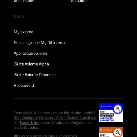
Vos besoins
Actualités
Outils
My axiome
Espace groupe My Différence
Application Axiome
iSuite Axiome Alpha
iSuite Axiome Provence
Recouvrer.fr
Cette année 2026 nous voit une fois de plus labellisé
Best Workplace Experience & Best Trainee Experience
par
Speak & Act
, le site d’évaluation d’organismes
privés & publics.
RDV ici
pour en savoir plus sur nos labels.