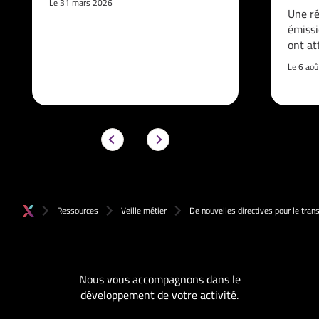
Le 31 mars 2026
Une ré
émissi
ont at
Le 6 ao
Ressources
Veille métier
De nouvelles directives pour le tra
Nous vous accompagnons dans le
développement de votre activité.