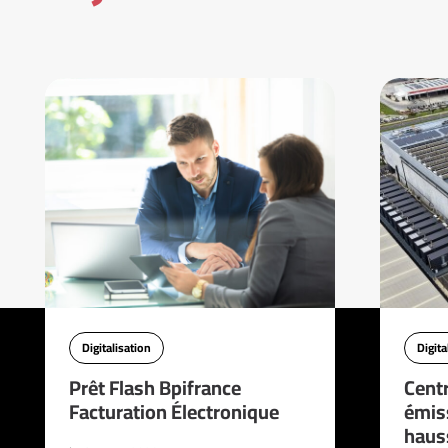
Digitalisation
Digita
Prêt Flash Bpifrance
Cent
Facturation Électronique
émis
haus