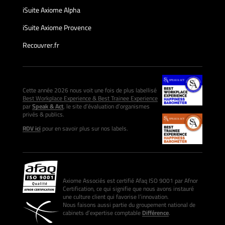
iSuite Axiome Alpha
iSuite Axiome Provence
Recouvrer.fr
Cette année 2026 nous voit une fois de plus labellisé
Best Workplace Experience & Best Trainee Experience
par
Speak & Act
, le site d’évaluation d’organismes
privés & publics.
RDV ici
pour en savoir plus sur nos labels.
Axiome Associés est certifié Afaq ISO 9001 par Afnor
Certification, ce qui signifie que nous avons instauré
une culture client qui favorise l’innovation.
Nous faisons aussi partie du groupement national de
cabinets d’expertise comptable
Différence
.