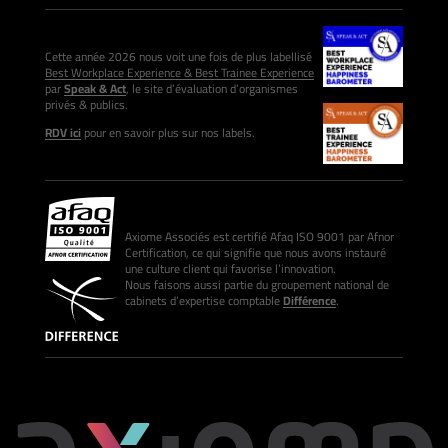
Cette année 2026 nous voit une fois de plus labellisé
Best Workplace Experience & Best Trainee Experience
par
Speak & Act
, le site d’évaluation d’organismes
privés & publics.
RDV ici
pour en savoir plus sur nos labels.
Axiome Associés est certifié Afaq ISO 9001 par Afnor
Certification, ce qui signifie que nous avons instauré
une culture client qui favorise l’innovation.
Nous faisons aussi partie du groupement national de
cabinets d’expertise comptable
Différence
.