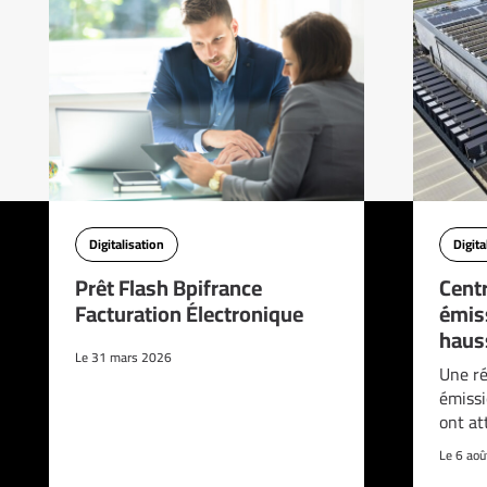
Digitalisation
Digita
Prêt Flash Bpifrance
Cent
Facturation Électronique
émis
haus
Le 31 mars 2026
Une ré
émissi
ont at
Le 6 ao