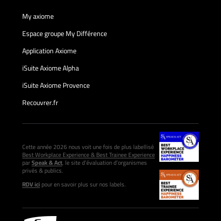
My axiome
Espace groupe My Différence
Application Axiome
iSuite Axiome Alpha
iSuite Axiome Provence
Recouvrer.fr
Cette année 2026 nous voit une fois de plus labellisé
Best Workplace Experience & Best Trainee Experience
par
Speak & Act
, le site d’évaluation d’organismes
privés & publics.
RDV ici
pour en savoir plus sur nos labels.