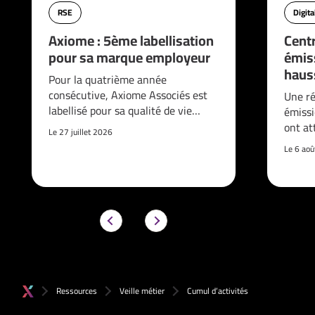
RSE
Digita
Axiome : 5ème labellisation
Cent
pour sa marque employeur
émis
haus
Pour la quatrième année
consécutive, Axiome Associés est
Une ré
labellisé pour sa qualité de vie…
émissi
ont at
Le 27 juillet 2026
Le 6 ao
Ressources
Veille métier
Cumul d’activités