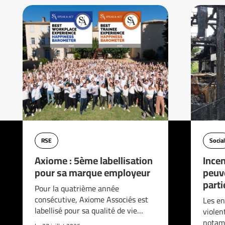
RSE
Social
Axiome : 5ème labellisation
Incen
pour sa marque employeur
peuve
parti
Pour la quatrième année
consécutive, Axiome Associés est
Les en
labellisé pour sa qualité de vie…
violen
notam