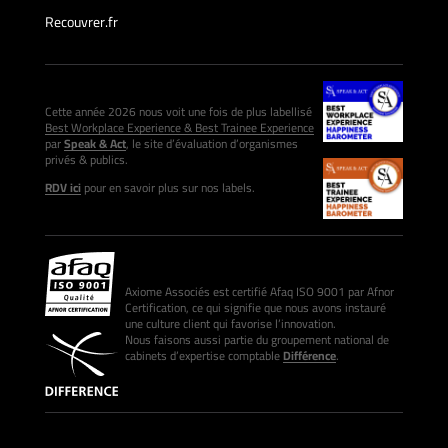
Recouvrer.fr
Cette année 2026 nous voit une fois de plus labellisé
Best Workplace Experience & Best Trainee Experience
par
Speak & Act
, le site d’évaluation d’organismes
privés & publics.
RDV ici
pour en savoir plus sur nos labels.
Axiome Associés est certifié Afaq ISO 9001 par Afnor
Certification, ce qui signifie que nous avons instauré
une culture client qui favorise l’innovation.
Nous faisons aussi partie du groupement national de
cabinets d’expertise comptable
Différence
.