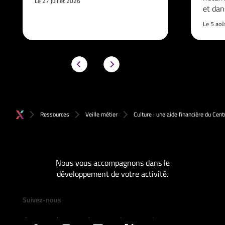
Le 27 juillet 2026
et da
Le 5 ao
Ressources
Veille métier
Culture : une aide financière du Cen
Nous vous accompagnons dans le
développement de votre activité.
Suivez-nous