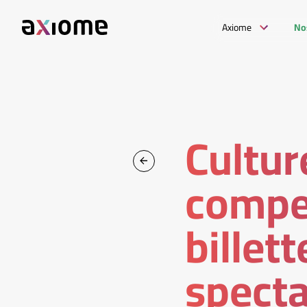
Axiome
No
Cultur
compe
billett
spect