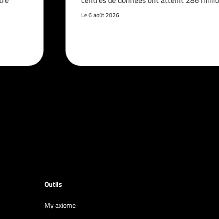
tre
centres de données ont atteint 286 milli
Le 6 août 2026
Outils
My axiome