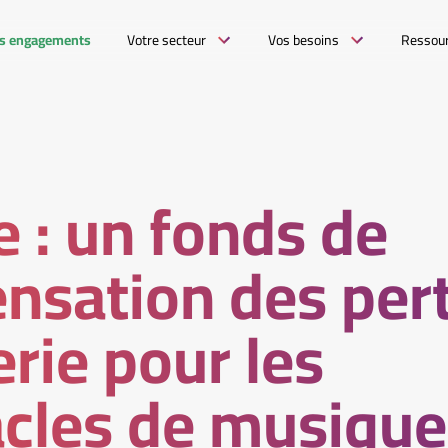
s engagements
Votre secteur
Vos besoins
Ressou
e : un fonds de
nsation des per
erie pour les
acles de musique