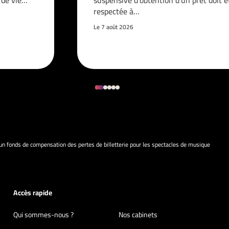
é de vie…
suspensive d’obtention d’un prêt doit ê
respectée à…
Le 7 août 2026
 un fonds de compensation des pertes de billetterie pour les spectacles de musique
Accès rapide
Qui sommes-nous ?
Nos cabinets