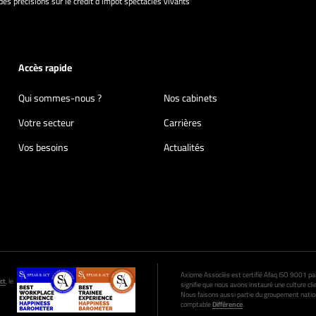
 des précisions sur le crédit d’impôt spectacles vivants
Accès rapide
Qui sommes-nous ?
Nos cabinets
Votre secteur
Carrières
Vos besoins
Actualités
Axiome Associés est certifié Afaq ISO 9001 par A
ct
, le
signifie que nous avons instauré une culture clie
Nous faisons aussi partie du groupement nation
comptable
Différence
.