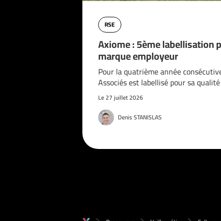
RSE
Axiome : 5ème labellisation 
marque employeur
Pour la quatrième année consécutiv
Associés est labellisé pour sa qualit
Le 27 juillet 2026
Denis STANISLAS