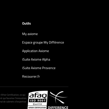
Outils
My axiome
Espace groupe My Différence
Application Axiome
iSuite Axiome Alpha
iSuite Axiome Provence
Recouvrer.fr
fnor Certification, ce qui
nt qui favorise l’innovation.
al de cabinets d’expertise