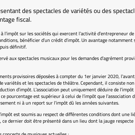
ésentant des spectacles de variétés ou des spectacl
ntage fiscal.
à l’impôt sur les sociétés qui exercent l’activité d’entrepreneur de
onditions, bénéficier d’un crédit d’impôt. Un avantage notamment 
uis définitif.
éservé aux spectacles musicaux pour les demandes d’agrément provi
ents provisoires déposées à compter du 1er janvier 2020, l’avant
e variétés et les spectacles de théâtre. Cependant, il consiste non
uction d’impôt. L’association peut uniquement déduire de l’impôt
e ce pourcentage est supérieur à celui de l’impôt que l’association d
sement ni à un report sur l’impôt dû les années suivantes.
’impôt est soumis au respect de différentes conditions dont une liée
i, ce dernier doit être présenté dans un lieu dont la jauge respecte
s concerts de musiques actuelles ;