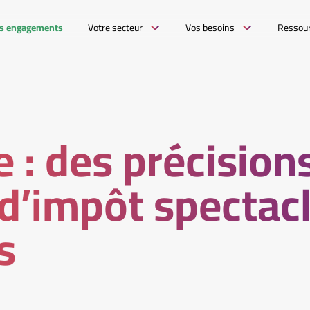
s engagements
Votre secteur
Vos besoins
Ressou
e : des précisions
 d’impôt spectac
s