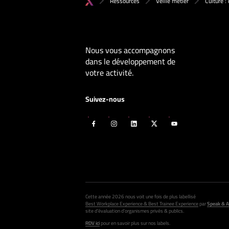
Ressources
Veille métier
Culture :
Nous vous accompagnons
dans le développement de
votre activité.
Suivez-nous
Cette année 2026 nous voit une fois de plus labellisé
Best Workplace Experience & Best Trainee Experience
par
Speak & A
site d’évaluation d’organismes privés & publics.
RDV ici
pour en savoir plus sur nos labels.